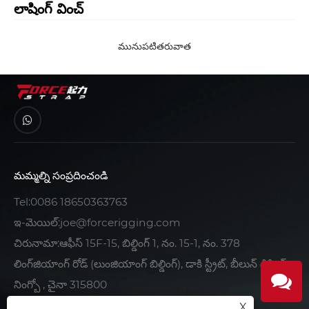
లాషింగ్ వించ్
మునుపటి
తరువాత
మమ్మల్ని సంప్రదించండి
Tel:
0086 18650363763
ఇ-మెయిల్:
joe@forcerigging.com
చిరునామా:ఆఫీస్ 15F-15, బిల్డింగ్ 1, నం. 15-1, నం. 378
లింగ్‌జియాంగ్ రోడ్ (లుంజియాంగ్ బిల్డింగ్), డాకి స్ట్రీట్, బీలున్ డిస్ట్రిక్ట్,
నింగ్బో , చైనా 315800
X