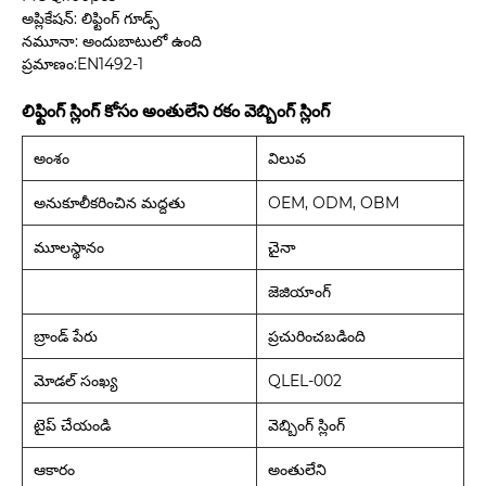
అప్లికేషన్: లిఫ్టింగ్ గూడ్స్
నమూనా: అందుబాటులో ఉంది
ప్రమాణం:EN1492-1
లిఫ్టింగ్ స్లింగ్ కోసం అంతులేని రకం వెబ్బింగ్ స్లింగ్
అంశం
విలువ
అనుకూలీకరించిన మద్దతు
OEM, ODM, OBM
మూలస్థానం
చైనా
జెజియాంగ్
బ్రాండ్ పేరు
ప్రచురించబడింది
మోడల్ సంఖ్య
QLEL-002
టైప్ చేయండి
వెబ్బింగ్ స్లింగ్
ఆకారం
అంతులేని