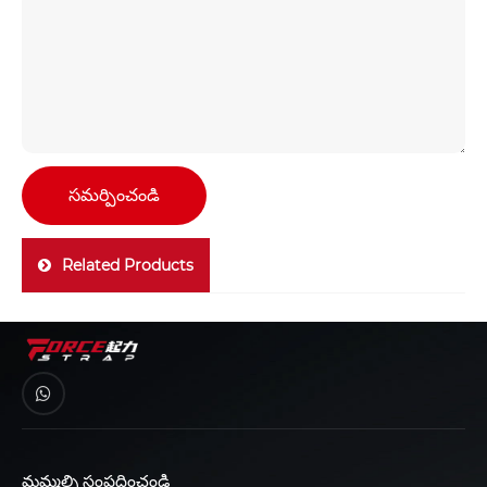
సమర్పించండి
Related Products
మమ్మల్ని సంప్రదించండి