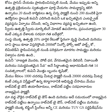
కోసం ప్రాసెస్ చేయడం ప్రారంభించినప్పటి నుండి, మేము ఇప్పుడు అన్ని
ఉత్పత్తి ప్రక్రియలను స్వతంత్రంగా పూర్తి చేయగల సామర్థ్యాన్ని కలిగి
ఉన్నాము.
20 మంది కార్మికులు ఉన్న చిన్న ఫ్యాక్టరీ నుంచి 200 మందికి పైగా
ఉద్యోగుల స్థాయికి కంపెనీ ఎదిగింది.
కంపెనీ ఒక ఖచ్చితమైన ఎంటర్ప్రైజ్
వ్యవస్థను ఏర్పాటు చేసింది, అన్ని విభాగాల వ్యవస్థ ఖచ్చితంగా ఉంది,
స్వీయ-ఉత్పత్తి స్వీయ-మార్కెటింగ్ మోడల్ ఉపయోగం, ప్రపంచవ్యాప్తంగా 30
కంటే ఎక్కువ దేశాలకు సరఫరా.
గత ఐదేళ్లలో,
సంస్థ యొక్క ఉత్పత్తి 20% వార్షిక రేటుతో స్థిరంగా వృద్ధి చెందింది మరియు
దాని స్థాయి కూడా విస్తరిస్తోంది.
2008లో నింగ్బో ఫోర్స్ ఆటో పార్ట్స్ కో.,
లిమిటెడ్‌ని స్థాపించినప్పటి నుండి పరిశ్రమగా మారగల సామర్థ్యం మరియు
విశ్వాసం మాకు ఉంది.
,
కంపెనీ "నాణ్యత మొదట, పోటీ ధర, వేగవంతమైన డెలివరీ, నిజాయితీ
మరియు సమర్థవంతమైన సేవ" అనే సిద్ధాంతంపై ఆధారపడింది.
గత 14
సంవత్సరాలలో, కంపెనీ మొత్తం బృందం కృషితో,
మేము కేవలం 1000 చదరపు మీటర్ల ఫ్యాక్టరీ నుండి 20000 చదరపు మీటర్ల
కంటే ఎక్కువ విస్తీర్ణంలో ఉన్న కర్మాగారానికి అభివృద్ధి చేసాము.
మేము
రాట్‌చెట్ టై డౌన్ తయారీదారులు, రాట్‌చెట్ పట్టీల సరఫరాదారుల
నాణ్యమైన ఫ్యాక్టరీ.
మా వద్ద చౌకైన రాట్‌చెట్ టై డౌన్ ఉంది మరియు అదే సమయంలో నాణ్యమైన
రాట్‌చెట్ పట్టీలు ఉన్నాయి.
రాట్‌చెట్ టై డౌన్, రాట్‌చెట్ పట్టీలు మరియు
ఫ్యాక్టరీ యొక్క లిఫ్టింగ్ స్లింగ్‌లు అన్నీ CE మరియు TUV GS సర్టిఫికేషన్‌ను