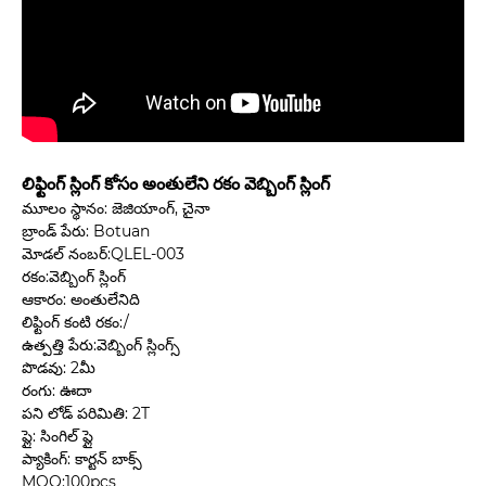
లిఫ్టింగ్ స్లింగ్ కోసం అంతులేని రకం వెబ్బింగ్ స్లింగ్
మూలం స్థానం: జెజియాంగ్, చైనా
బ్రాండ్ పేరు: Botuan
మోడల్ నంబర్:QLEL-003
రకం:వెబ్బింగ్ స్లింగ్
ఆకారం: అంతులేనిది
లిఫ్టింగ్ కంటి రకం:/
ఉత్పత్తి పేరు:వెబ్బింగ్ స్లింగ్స్
పొడవు: 2మీ
రంగు: ఊదా
పని లోడ్ పరిమితి: 2T
ప్లై: సింగిల్ ప్లై
ప్యాకింగ్: కార్టన్ బాక్స్
MOQ:100pcs