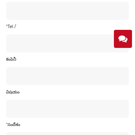
*
Tel /
కంపెనీ
విషయం
*
సందేశం