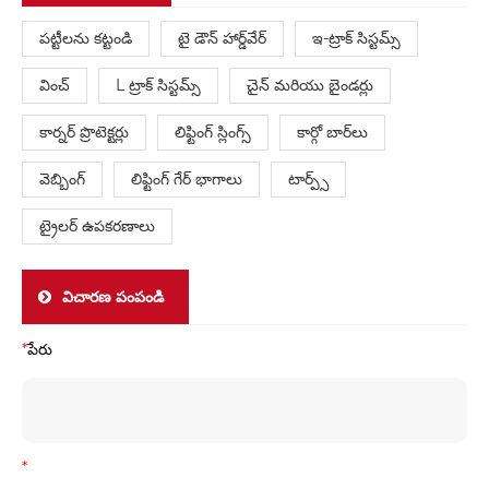
పట్టీలను కట్టండి
టై డౌన్ హార్డ్‌వేర్
ఇ-ట్రాక్ సిస్టమ్స్
వించ్
L ట్రాక్ సిస్టమ్స్
చైన్ మరియు బైండర్లు
కార్నర్ ప్రొటెక్టర్లు
లిఫ్టింగ్ స్లింగ్స్
కార్గో బార్‌లు
వెబ్బింగ్
లిఫ్టింగ్ గేర్ భాగాలు
టార్ప్స్
ట్రైలర్ ఉపకరణాలు
విచారణ పంపండి
*
పేరు
*