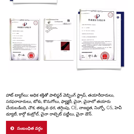
హాట్ ట్యాగ్‌లు: అధిక శక్తితో పాలిస్టర్ వెబ్బింగ్ స్ట్రాప్, తయారీదారులు,
సరఫరాదారులు, టోకు, కొనుగోలు, ఫ్యాక్టరీ, చైనా, చైనాలో తయారు
చేయబడింది, చౌక, తక్కువ ధర, తగ్గింపు, CE, నాణ్యత, నింగ్బో, GS, హెవీ
డ్యూటీ, కార్గో కంట్రోల్, చైనా రాట్చెట్ పట్టీలు, చైనా డౌన్.
సంబంధిత వర్గం