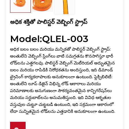
అధిక శక్తితో పాలిస్టర్ వెబ్బింగ్ స్ట్రాప్
Model:QLEL-003
అధిక బలం బలం మరియు మన్నికతో పాలిస్టర్ వెబ్బింగ్ స్ట్రాప్:
అంతులేని వెబ్బింగ్ స్లింగ్‌లు వాటి సమగ్రతను కొనసాగిస్తూ భారీ
లోడ్‌లను ఎత్తగలవు. పాలిస్టర్ వెబ్బింగ్ మెటీరియల్ అద్భుతమైన
బలం మరియు రాపిడికి నిరోధకతను అందిస్తుంది, ఇది డిమాండ్
ట్రైనింగ్ కార్యకలాపాలకు అనుకూలంగా ఉంటుంది. ఫ్లెక్సిబిలిటీ:
అంతులేని లూప్ డిజైన్ విభిన్న లోడ్ ఆకారాలు మరియు
పరిమాణాలకు అనుగుణంగా సౌకర్యవంతమైన కాన్ఫిగరేషన్‌లు
మరియు సర్దుబాట్‌లను అనుమతిస్తుంది. ఇది వివిధ ఆకృతుల
వస్తువుల చుట్టూ చుట్టబడి ఉంటుంది, ఇది సక్రమంగా ఆకారంలో
లేదా సున్నితమైన లోడ్‌లను ఎత్తడానికి అనుకూలంగా ఉంటుంది.