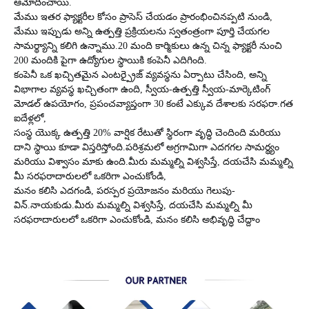
ఆమోదించాయి.
మేము ఇతర ఫ్యాక్టరీల కోసం ప్రాసెస్ చేయడం ప్రారంభించినప్పటి నుండి,
మేము ఇప్పుడు అన్ని ఉత్పత్తి ప్రక్రియలను స్వతంత్రంగా పూర్తి చేయగల
సామర్థ్యాన్ని కలిగి ఉన్నాము.
20 మంది కార్మికులు ఉన్న చిన్న ఫ్యాక్టరీ నుంచి
200 మందికి పైగా ఉద్యోగుల స్థాయికి కంపెనీ ఎదిగింది.
కంపెనీ ఒక ఖచ్చితమైన ఎంటర్ప్రైజ్ వ్యవస్థను ఏర్పాటు చేసింది, అన్ని
విభాగాల వ్యవస్థ ఖచ్చితంగా ఉంది, స్వీయ-ఉత్పత్తి స్వీయ-మార్కెటింగ్
మోడల్ ఉపయోగం, ప్రపంచవ్యాప్తంగా 30 కంటే ఎక్కువ దేశాలకు సరఫరా.
గత
ఐదేళ్లలో,
సంస్థ యొక్క ఉత్పత్తి 20% వార్షిక రేటుతో స్థిరంగా వృద్ధి చెందింది మరియు
దాని స్థాయి కూడా విస్తరిస్తోంది.
పరిశ్రమలో అగ్రగామిగా ఎదగగల సామర్థ్యం
మరియు విశ్వాసం మాకు ఉంది.
మీరు మమ్మల్ని విశ్వసిస్తే, దయచేసి మమ్మల్ని
మీ సరఫరాదారులలో ఒకరిగా ఎంచుకోండి,
మనం కలిసి ఎదగండి, పరస్పర ప్రయోజనం మరియు గెలుపు-
విన్.నాయకుడు.
మీరు మమ్మల్ని విశ్వసిస్తే, దయచేసి మమ్మల్ని మీ
సరఫరాదారులలో ఒకరిగా ఎంచుకోండి, మనం కలిసి అభివృద్ధి చేద్దాం