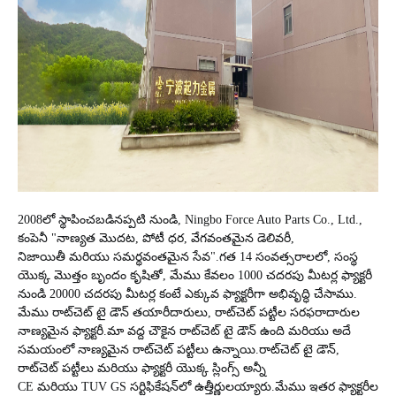
2008లో స్థాపించబడినప్పటి నుండి, Ningbo Force Auto Parts Co., Ltd.
,
కంపెనీ "నాణ్యత మొదట, పోటీ ధర, వేగవంతమైన డెలివరీ,
నిజాయితీ మరియు సమర్థవంతమైన సేవ".
గత 14 సంవత్సరాలలో, సంస్థ
యొక్క మొత్తం బృందం కృషితో, మేము కేవలం 1000 చదరపు మీటర్ల ఫ్యాక్టరీ
నుండి 20000 చదరపు మీటర్ల కంటే ఎక్కువ ఫ్యాక్టరీగా అభివృద్ధి చేసాము.
మేము రాట్‌చెట్ టై డౌన్ తయారీదారులు, రాట్‌చెట్ పట్టీల సరఫరాదారుల
నాణ్యమైన ఫ్యాక్టరీ.
మా వద్ద చౌకైన రాట్‌చెట్ టై డౌన్ ఉంది మరియు అదే
సమయంలో నాణ్యమైన రాట్‌చెట్ పట్టీలు ఉన్నాయి.
రాట్‌చెట్ టై డౌన్,
రాట్‌చెట్ పట్టీలు మరియు ఫ్యాక్టరీ యొక్క స్లింగ్స్ అన్నీ
CE మరియు TUV GS సర్టిఫికేషన్‌లో ఉత్తీర్ణులయ్యారు.
మేము ఇతర ఫ్యాక్టరీల