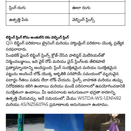
స్లింగ్ రంగు
ఊదా రంగు
ఉత్పత్తి పేరు
వెబ్బింగ్ స్లింగ్స్
లిఫ్టింగ్ స్లింగ్ కోసం అంతులేని రకం వెబ్బింగ్ స్లింగ్
Qili లిఫ్టింగ్ పరికరాలు ట్రైనింగ్ మరియు హ్యాండ్లింగ్ పరికరాల యొక్క ప్రత్యేక
సరఫరాదారు.
సింథటిక్ ఫైబర్ లిఫ్టింగ్ స్లింగ్స్ క్లోజ్-నేసిన పాలిస్టర్ మెటీరియల్‌తో
నిర్మించబడ్డాయి, ఇది వైర్ రోప్ మరియు చైన్ స్లింగ్‌లకు తేలికపాటి
ప్రత్యామ్నాయాన్ని అందిస్తుంది. స్లింగ్ సురక్షితమైన మరియు సురక్షితమైన
పట్టును అందించే లోడ్ యొక్క ఆకృతికి సరిపోయే సమయంలో మృదువైన
పదార్థం గీతలు పడదు లేదా లోడ్ చేయదు. స్లింగ్స్ వాహకత మరియు తుప్పు
నిరోధకతను కలిగి ఉంటాయి మరియు మండే పరిసరాలలో ఉపయోగించడానికి
సురక్షితంగా ఉంటాయి. మీ అవసరాలకు అనుగుణంగా భద్రతా కారకాన్ని
ఉత్పత్తి చేయవచ్చు. అదే సమయంలో, మేము WSTDA-WS-1,EN1492
మరియు AS/NZS60745 ప్రమాణాలకు అనుగుణంగా ఉంటాము.