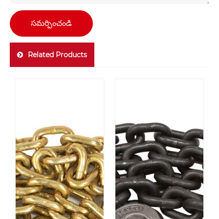
సమర్పించండి
Related Products