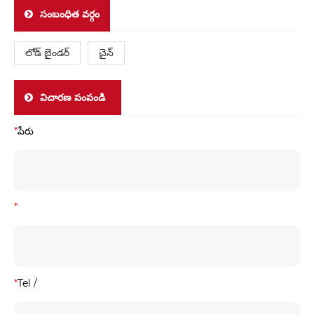
సంబంధిత వర్గం
లోడ్ బైండర్
చైన్
విచారణ పంపండి
*
పేరు
*
*
Tel /