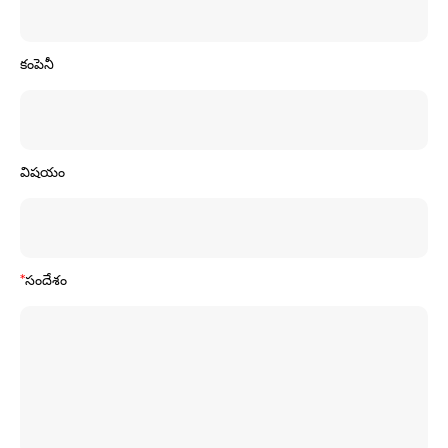
కంపెనీ
విషయం
*
సందేశం