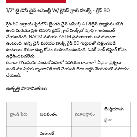
1/2" టై డౌన్ చైన్ అసెంబ్లీ W/ క్లెవిస్ గ్రాబ్ హుక్స్ - గ్రేడ్ 80
గ్రేడ్ 80 అల్లాయ్ స్టీల్‌లోని బైండర్ చైన్ అసెంబ్లీ 4:1 డిజైన్ ఫ్యాక్టర్‌ను కలిగి
ఉంది మరియు ప్రతి చివరన క్లెవిస్ గ్రాబ్ హుక్స్‌తో పూర్తిగా అసెంబుల్
చేయబడింది. NACM మరియు ASTM ప్రమాణాలకు అనుగుణంగా
ఉంటుంది. అన్ని చైన్ మరియు హుక్స్ గ్రేడ్ 80 గుర్తులతో చిత్రించబడి
ఉంటాయి. కొరడా దెబ్బ కోసం రూపొందించబడింది; ఓవర్ హెడ్ లిఫ్టింగ్ కోసం
ఉద్దేశించబడలేదు.
రవాణా గొలుసును ఎంచుకోవడంలో సహాయం కావాలా? ఏవైనా ప్రశ్నలు
ఉంటే మా విక్రయ బృందానికి కాల్ చేయండి లేదా ఆర్డర్ చేయడంలో సహాయం
చేయండి.
ఉత్పత్తి పారామితులు
జెంగ్జియాంగ్,
బ్రాండ్ పేరు
బలవంతం
మూలస్థానం
చైనా
పెయింట్