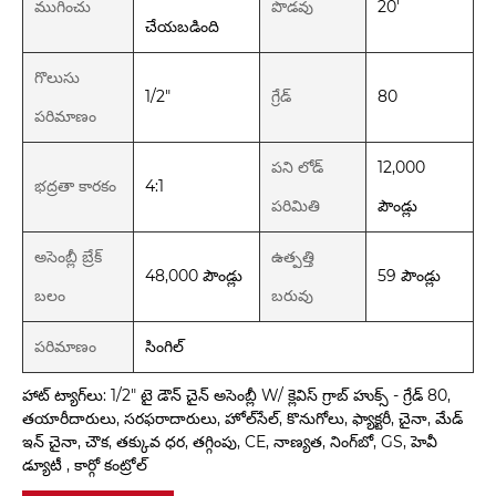
ముగించు
పొడవు
20'
చేయబడింది
గొలుసు
1/2"
గ్రేడ్
80
పరిమాణం
పని లోడ్
12,000
భద్రతా కారకం
4:1
పరిమితి
పౌండ్లు
అసెంబ్లీ బ్రేక్
ఉత్పత్తి
48,000 పౌండ్లు
59 పౌండ్లు
బలం
బరువు
పరిమాణం
సింగిల్
హాట్ ట్యాగ్‌లు: 1/2" టై డౌన్ చైన్ అసెంబ్లీ W/ క్లెవిస్ గ్రాబ్ హుక్స్ - గ్రేడ్ 80,
తయారీదారులు, సరఫరాదారులు, హోల్‌సేల్, కొనుగోలు, ఫ్యాక్టరీ, చైనా, మేడ్
ఇన్ చైనా, చౌక, తక్కువ ధర, తగ్గింపు, CE, నాణ్యత, నింగ్‌బో, GS, హెవీ
డ్యూటీ , కార్గో కంట్రోల్