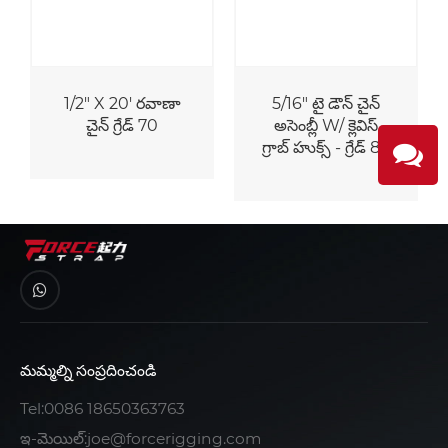
1/2" X 20' రవాణా
5/16" టై డౌన్ చైన్
చైన్ గ్రేడ్ 70
అసెంబ్లీ W/ క్లెవిస్
గ్రాబ్ హుక్స్ - గ్రేడ్ 80
మమ్మల్ని సంప్రదించండి
Tel:
0086 18650363763
ఇ-మెయిల్:
joe@forcerigging.com