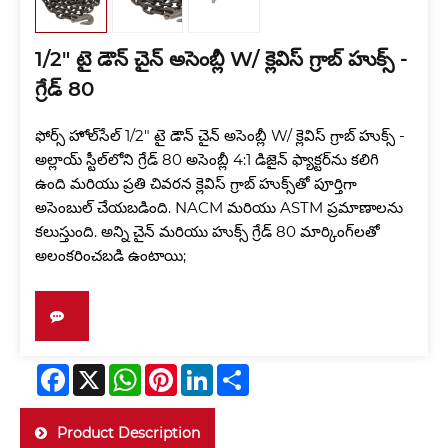
1/2" టై డౌన్ చైన్ అసెంబ్లీ W/ క్లెవిస్ గ్రాబ్ హుక్స్ -
గ్రేడ్ 80
ఫోర్స్ హోల్‌సేల్ 1/2" టై డౌన్ చైన్ అసెంబ్లీ W/ క్లెవిస్ గ్రాబ్ హుక్స్ -
అల్లాయ్ స్టీల్‌లోని గ్రేడ్ 80 అసెంబ్లీ 4:1 డిజైన్ ఫ్యాక్టర్‌ను కలిగి
ఉంది మరియు ప్రతి చివరన క్లెవిస్ గ్రాబ్ హుక్స్‌తో పూర్తిగా
అసెంబుల్ చేయబడింది. NACM మరియు ASTM ప్రమాణాలను
కలుస్తుంది. అన్ని చైన్ మరియు హుక్స్ గ్రేడ్ 80 మార్కింగ్‌లతో
అలంకరించబడి ఉంటాయి;
Facebook
X
WhatsApp
Pinterest
LinkedIn
Share
Product Description