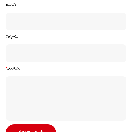
కంపెనీ
విషయం
*
సందేశం