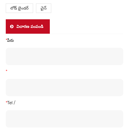
లోడ్ బైండర్
చైన్
విచారణ పంపండి
*
పేరు
*
*
Tel /