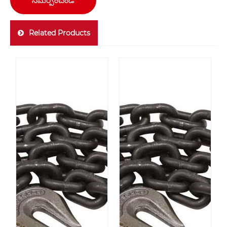
సమర్పించండి
Related Products