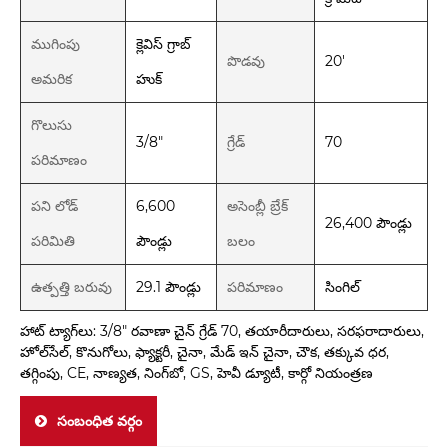
ముగింపు
క్లెవిస్ గ్రాబ్
పొడవు
20'
అమరిక
హుక్
గొలుసు
3/8"
గ్రేడ్
70
పరిమాణం
పని లోడ్
6,600
అసెంబ్లీ బ్రేక్
26,400 పౌండ్లు
పరిమితి
పౌండ్లు
బలం
ఉత్పత్తి బరువు
29.1 పౌండ్లు
పరిమాణం
సింగిల్
హాట్ ట్యాగ్‌లు: 3/8" రవాణా చైన్ గ్రేడ్ 70, తయారీదారులు, సరఫరాదారులు,
హోల్‌సేల్, కొనుగోలు, ఫ్యాక్టరీ, చైనా, మేడ్ ఇన్ చైనా, చౌక, తక్కువ ధర,
తగ్గింపు, CE, నాణ్యత, నింగ్‌బో, GS, హెవీ డ్యూటీ, కార్గో నియంత్రణ
సంబంధిత వర్గం