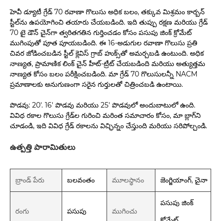
హెవీ డ్యూటీ గ్రేడ్ 70 రవాణా గొలుసు అధిక బలం, తక్కువ మిశ్రమం కార్బన్
స్టీల్‌ను ఉపయోగించి తయారు చేయబడింది. ఇది తుప్పు రక్షణ మరియు గ్రేడ్
70 టై డౌన్ చైన్‌గా త్వరితగతిన గుర్తించడం కోసం పసుపు జింక్ క్రోమేట్
ముగింపుతో పూత పూయబడింది. ఈ 16-అడుగుల రవాణా గొలుసు ప్రతి
చివర జోడించబడిన స్టీల్ క్లెవిస్ గ్రాబ్ హుక్స్‌తో అమర్చబడి ఉంటుంది. అధిక
నాణ్యత, ప్రామాణిక లింక్ చైన్ హీట్-ట్రీట్ చేయబడింది మరియు అత్యుత్తమ
నాణ్యత కోసం బలం పరీక్షించబడింది. మా గ్రేడ్ 70 గొలుసులన్నీ NACM
ప్రమాణాలకు అనుగుణంగా సరైన గుర్తులతో చిత్రించబడి ఉంటాయి.
పొడవు: 20'. 16' పొడవు మరియు 25' పొడవులో అందుబాటులో ఉంది.
వివిధ రకాల గొలుసు గ్రేడ్‌ల గురించి మరింత సమాచారం కోసం, మా బ్లాగ్‌ని
చూడండి, ఇది వివిధ గ్రేడ్ రకాలను విచ్ఛిన్నం చేస్తుంది మరియు సరిపోల్చండి.
ఉత్పత్తి పారామితులు
బ్రాండ్ పేరు
బలవంతం
మూలస్థానం
జెంగ్జియాంగ్, చైనా
పసుపు జింక్
రంగు
పసుపు
ముగించు
క్రోమేట్