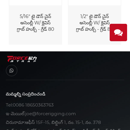
5/16" టై డౌన్ చైన్
1/2" టై డౌన్ చైన్
అసెంబ్లీ W/ క్లెవిస్
అసెంబ్లీ W/ క్లెవిస్
గ్రాబ్ హుక్స్ - గ్రేడ్ 80
గ్రాబ్ హుక్స్ - గ్రేడ్ 80
మమ్మల్ని సంప్రదించండి
Tel:
0086 18650363763
ఇ-మెయిల్:
joe@forcerigging.com
చిరునామా:ఆఫీస్ 15F-15, బిల్డింగ్ 1, నం. 15-1, నం. 378