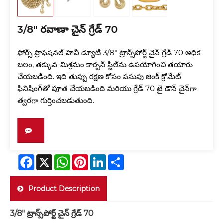
3/8" రవాణా చైన్ గ్రేడ్ 70
ఫోర్స్ ప్రొఫెషనల్ హెవీ డ్యూటీ 3/8" ట్రాన్స్‌పోర్ట్ చైన్ గ్రేడ్ 70 అధిక-
బలం, తక్కువ-మిశ్రమం కార్బన్ స్టీల్‌ను ఉపయోగించి తయారు
చేయబడింది. ఇది తుప్పు రక్షణ కోసం పసుపు జింక్ క్రోమేట్
ఫినిషింగ్‌తో పూత చేయబడింది మరియు గ్రేడ్ 70 టై డౌన్ చైన్‌గా
త్వరగా గుర్తించబడుతుంది.
Facebook
X
WhatsApp
Pinterest
LinkedIn
Share
Product Description
3/8" ట్రాన్స్‌పోర్ట్ చైన్ గ్రేడ్ 70